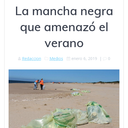
La mancha negra
que amenazó el
verano
Redaccion
Medios
enero 6, 2019
|
0