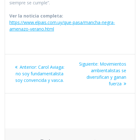
siempre se cumple”.
Ver la noticia completa:
https://www.elpais.com.uy/que-pasa/mancha-negra-
amenazo-verano.html
Navegación
Siguiente
Siguiente:
Movimientos
Entrada
Anterior:
Carol Aviaga:
de
entrada:
ambientalistas se
anterior:
no soy fundamentalista
diversifican y ganan
soy convencida y vasca.
entradas
fuerza