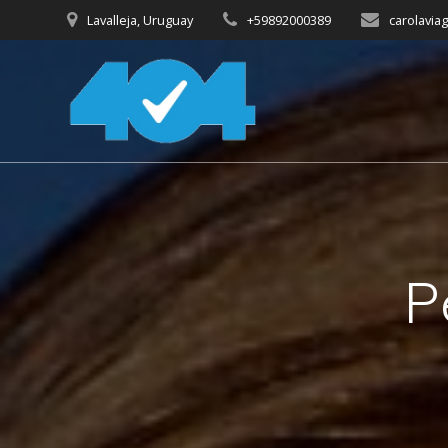
Saltar
Lavalleja, Uruguay
+59892000389
carolavia
al
contenido
P