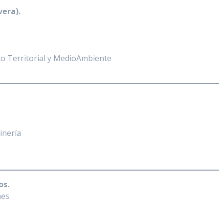
vera).
o Territorial y MedioAmbiente
inería
os.
mes