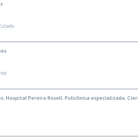
es
 Estado
mes
nte
Hospital Pereira Rosell. Policlínica especializada. Cie