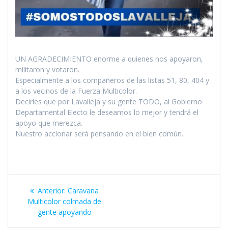
UN AGRADECIMIENTO enorme a quienes nos apoyaron,
militaron y votaron.
Especialmente a los compañeros de las listas 51, 80, 404 y
a los vecinos de la Fuerza Multicolor.
Decirles que por Lavalleja y su gente TODO, al Gobierno
Departamental Electo le deseamos lo mejor y tendrá el
apoyo que merezca.
Nuestro accionar será pensando en el bien común.
Navegación
Entrada
Anterior:
Caravana
de
anterior:
Multicolor colmada de
gente apoyando
entradas