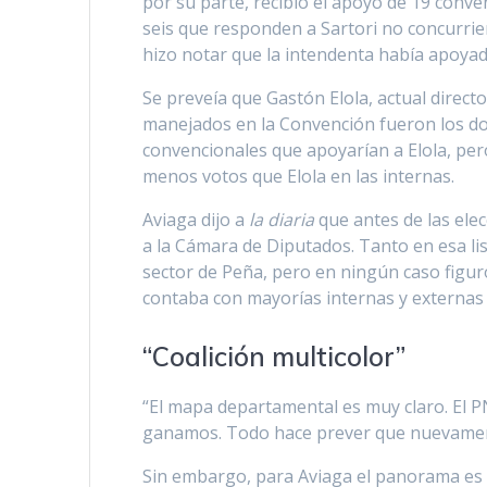
por su parte, recibió el apoyo de 19 conven
seis que responden a Sartori no concurrie
hizo notar que la intendenta había apoyado
Se preveía que Gastón Elola, actual direc
manejados en la Convención fueron los dos
convencionales que apoyarían a Elola, per
menos votos que Elola en las internas.
Aviaga dijo a
la diaria
que antes de las ele
a la Cámara de Diputados. Tanto en esa li
sector de Peña, pero en ningún caso figuró 
contaba con mayorías internas y externas
“Coalición multicolor”
“El mapa departamental es muy claro. El P
ganamos. Todo hace prever que nuevamente 
Sin embargo, para Aviaga el panorama es 