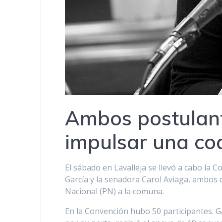
Ambos postulant
impulsar una coa
El sábado en Lavalleja se llevó a cabo la 
García y la senadora Carol Aviaga, ambos d
Nacional (PN) a la comuna.
En la Convención hubo 50 participantes. Ga