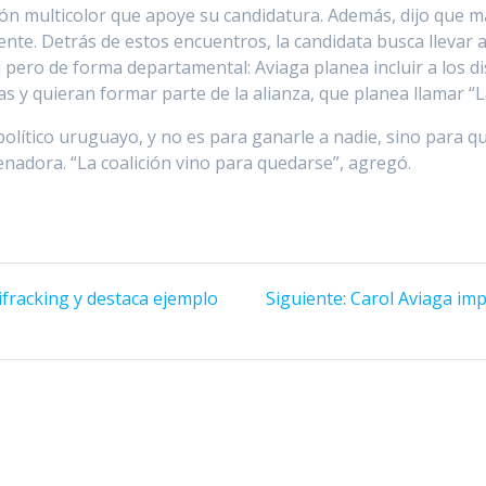
ción multicolor que apoye su candidatura. Además, dijo que 
nte. Detrás de estos encuentros, la candidata busca llevar ad
 pero de forma departamental: Aviaga planea incluir a los d
s y quieran formar parte de la alianza, que planea llamar “La
olítico uruguayo, y no es para ganarle a nadie, sino para 
nadora. “La coalición vino para quedarse”, agregó.
Siguiente
fracking y destaca ejemplo
Siguiente:
Carol Aviaga imp
entrada: