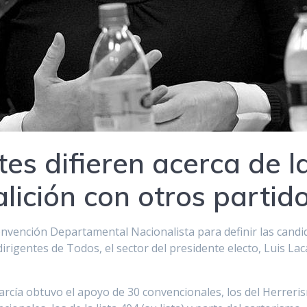
es difieren acerca de l
lición con otros partido
Convención Departamental Nacionalista para definir las candi
irigentes de Todos, el sector del presidente electo, Luis Lac
rcía obtuvo el apoyo de 30 convencionales, los del Herreris