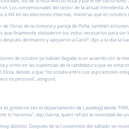
cionales, los de la lista 404 (su lista) y parte del sartoris
ron. Los convencionales del sector de la actual intendenta, 
 a AN en las elecciones internas, mientras que en octubre in
tor de Obras de la comuna y pareja de Peña, también estuvi
 que finalmente obtuvieron los votos necesarios para ser l
o después declinaron y apoyaron a Carol”, dijo a
la diaria
Gar
cciones de octubre ya habían llegado a un acuerdo con la i
sta y como en las suplencias de la candidatura que se votaro
Elola, debido a que “no estaba entre sus aspiraciones integra
 era mi persona”, aseguró.
N es gobierno [en el departamento de Lavalleja] desde 1990, 
lo haremos”, dijo García, quien refutó la necesidad de una
muy distinto. Después de la Convención del sábado se reuni