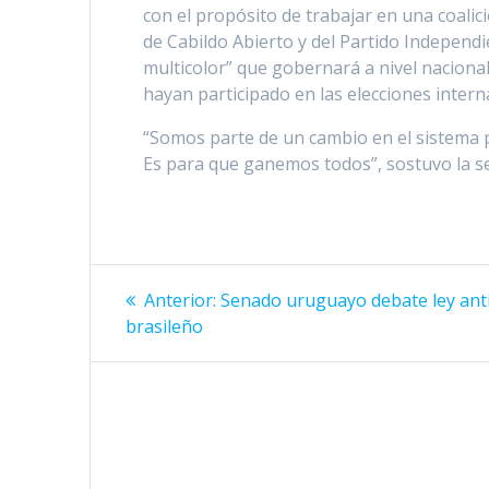
con el propósito de trabajar en una coali
de Cabildo Abierto y del Partido Independie
multicolor” que gobernará a nivel nacional
hayan participado en las elecciones interna
“Somos parte de un cambio en el sistema p
Es para que ganemos todos”, sostuvo la se
Navegación
Entrada
Anterior:
Senado uruguayo debate ley anti
anterior:
de
brasileño
entradas