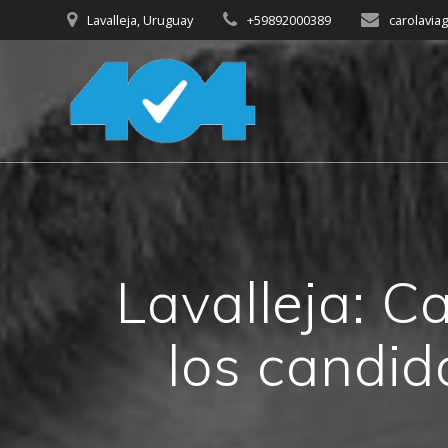
Saltar
Lavalleja, Uruguay
+59892000389
carolavia
al
contenido
Lavalleja: C
los candid