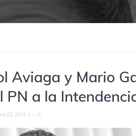
ol Aviaga y Mario Ga
l PN a la Intendenci
re 22, 2019
|
0