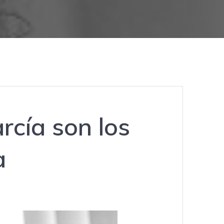
rcía son los
a